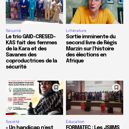
Sécurité
Littérature
Le trio GAID-CRESED-
Sortie imminente du
KAS fait des femmes
second livre de Régis
de la Kara et des
Marzin sur l’histoire
Savanes des
des élections en
coproductrices de la
Afrique
sécurité
Société
Education
« Un handicap n’est
FORMATEC : Les JSIIMS