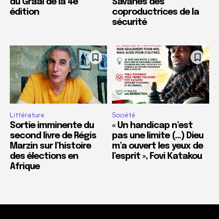
du Graal de la 4e
Savanes des
édition
coproductrices de la
sécurité
Littérature
Société
Sortie imminente du
« Un handicap n’est
second livre de Régis
pas une limite (…) Dieu
Marzin sur l’histoire
m’a ouvert les yeux de
des élections en
l’esprit », Fovi Katakou
Afrique