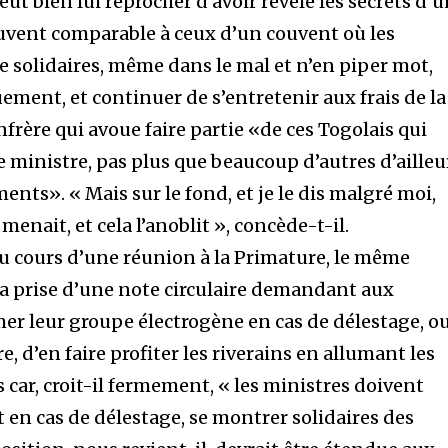
eut bien lui reprocher d’avoir révélé les secrets d’
ouvent comparable à ceux d’un couvent où les
 solidaires, même dans le mal et n’en piper mot,
ement, et continuer de s’entretenir aux frais de la
nfrère qui avoue faire partie «de ces Togolais qui
e ministre, pas plus que beaucoup d’autres d’ailleu
nts». « Mais sur le fond, et je le dis malgré moi,
menait, et cela l’anoblit », concède-t-il.
au cours d’une réunion à la Primature, le même
la prise d’une note circulaire demandant aux
mer leur groupe électrogène en cas de délestage, o
re, d’en faire profiter les riverains en allumant les
 car, croit-il fermement, « les ministres doivent
 en cas de délestage, se montrer solidaires des