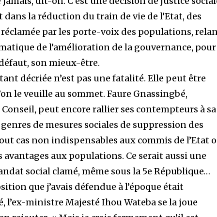
jamais, dit-on. C’est une décision de justice social
 dans la réduction du train de vie de l’Etat, des
réclamée par les porte-voix des populations, rela
ématique de l’amélioration de la gouvernance, pour
défaut, son mieux-être.
ant décriée n’est pas une fatalité. Elle peut être
’on le veuille au sommet. Faure Gnassingbé,
Conseil, peut encore rallier ses contempteurs à sa
s genres de mesures sociales de suppression des
 tout cas non indispensables aux commis de l’Etat 
s avantages aux populations. Ce serait aussi une
andat social clamé, même sous la 5e République…
position que j’avais défendue à l’époque était
, l’ex-ministre Majesté Ihou Wateba se la joue