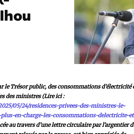
x-
 Ihou
ar le Trésor public, des consommations d’électricité 
s des ministres (Lire ici :
2025/05/24/residences-privees-des-ministres-le-
-plus-en-charge-les-consommations-delectricite-et
e au travers d’une lettre circulaire par l’argentier 