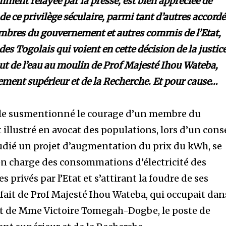
ent relayée par la presse, est bien appréciée de
de ce privilège séculaire, parmi tant d’autres accordé
embres du gouvernement et autres commis de l’Etat,
s Togolais qui voient en cette décision de la justic
out de l’eau au moulin de Prof Majesté Ihou Wateba,
nement supérieur et de la Recherche. Et pour cause…
icle susmentionné le courage d’un membre du
illustré en avocat des populations, lors d’un cons
tudié un projet d’augmentation du prix du kWh, se
 en charge des consommations d’électricité des
s privés par l’Etat et s’attirant la foudre de ses
n fait de Prof Majesté Ihou Wateba, qui occupait dan
 de Mme Victoire Tomegah-Dogbe, le poste de