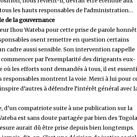
osition, nous revient-il, devrait être étendue aux
 tous les hauts responsables de l’administration…
le de la gouvernance
sseur Ihou Wateba pour cette prise de parole honnê
esponsables osent remettre en question certains
un cadre aussi sensible. Son intervention rappelle
it commencer par l’exemplarité des dirigeants eux-
où les efforts sont demandés à tous, il est essenti
s responsables montrent la voie. Merci à lui pour c
inspire d’autres à défendre l’intérêt général avec l
le, d’un compatriote suite à une publication sur la
Wateba est sans doute partagée par bien des Togola
 mesure aurait dû être prise depuis bien longtemps.