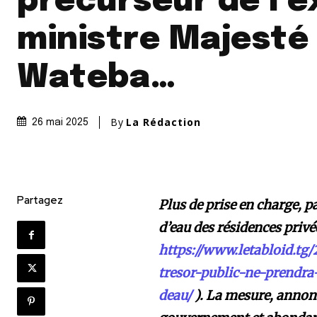
précurseur de l’e
ministre Majesté
Wateba…
By
La Rédaction
26 mai 2025
Partagez
Plus de prise en charge, p
d’eau des résidences privée
https://www.letabloid.tg/
tresor-public-ne-prendra
deau/
). La mesure, annoncé