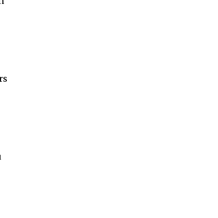
un
rs
u