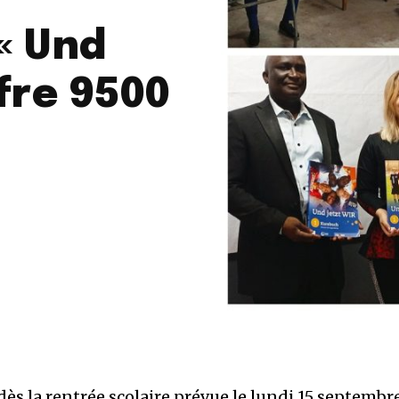
« Und
ffre 9500
ès la rentrée scolaire prévue le lundi 15 septembr