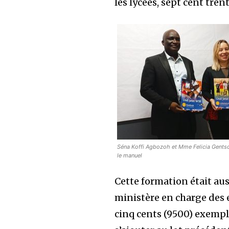
les lycées, sept cent tren
Séna Koffi Agbozoh et Mme Felicia Gents
le manuel
Cette formation était aus
ministère en charge des
cinq cents (9500) exemp