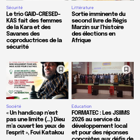
Sécurité
Littérature
Le trio GAID-CRESED-
Sortie imminente du
KAS fait des femmes
second livre de Régis
de la Kara et des
Marzin sur l’histoire
Savanes des
des élections en
coproductrices de la
Afrique
sécurité
Société
Education
« Un handicap n’est
FORMATEC : Les JSIIMS
pas une limite (…) Dieu
2026 au service du
m’a ouvert les yeux de
développement local
l’esprit », Fovi Katakou
et pour des réponses
concrètes aux défis de