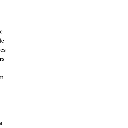
le
de
ses
rs
en
a