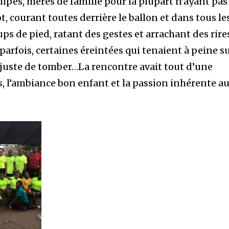
pes, mères de famille pour la plupart n’ayant pas
t, courant toutes derrière le ballon et dans tous le
ups de pied, ratant des gestes et arrachant des rire
 parfois, certaines éreintées qui tenaient à peine s
juste de tomber…La rencontre avait tout d’une
 l’ambiance bon enfant et la passion inhérente a