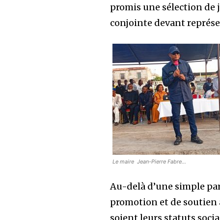
promis une sélection de 
conjointe devant représ
Le maire Jean-Pierre Fabre…
Au-delà d’une simple par
promotion et de soutien à
soient leurs statuts soci