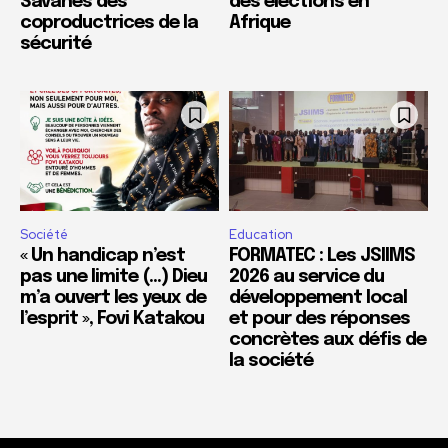
Savanes des
des élections en
coproductrices de la
Afrique
sécurité
Société
Education
« Un handicap n’est
FORMATEC : Les JSIIMS
pas une limite (…) Dieu
2026 au service du
m’a ouvert les yeux de
développement local
l’esprit », Fovi Katakou
et pour des réponses
concrètes aux défis de
la société