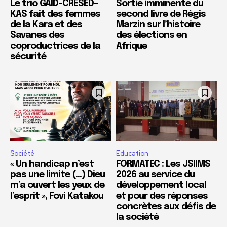
Le trio GAID-CRESED-
Sortie imminente du
KAS fait des femmes
second livre de Régis
de la Kara et des
Marzin sur l’histoire
Savanes des
des élections en
coproductrices de la
Afrique
sécurité
Société
Education
« Un handicap n’est
FORMATEC : Les JSIIMS
pas une limite (…) Dieu
2026 au service du
m’a ouvert les yeux de
développement local
l’esprit », Fovi Katakou
et pour des réponses
concrètes aux défis de
la société