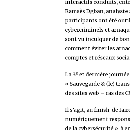
interactifs conduits, entr
Ramsès Dgban, analyste à
participants ont été outi
cybercriminels et arnaque
sont vu inculquer de bon
comment éviter les arna
comptes et réseaux socia
e
La 3
et dernière journée d
« Sauvegarde & (le) trans
des sites web – cas des 
Il s’agit, au finish, de fa
numériquement responsab
de la cybersécurité », à 