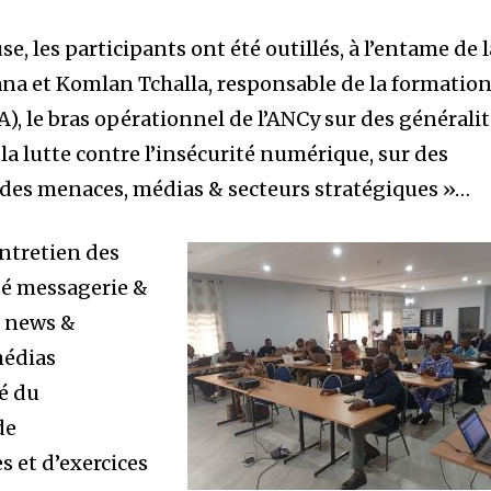
se, les participants ont été outillés, à l’entame de l
na et Komlan Tchalla, responsable de la formation
), le bras opérationnel de l’ANCy sur des générali
 la lutte contre l’insécurité numérique, sur des
des menaces, médias & secteurs stratégiques »…
entretien des
ité messagerie &
e news &
médias
té du
de
 et d’exercices