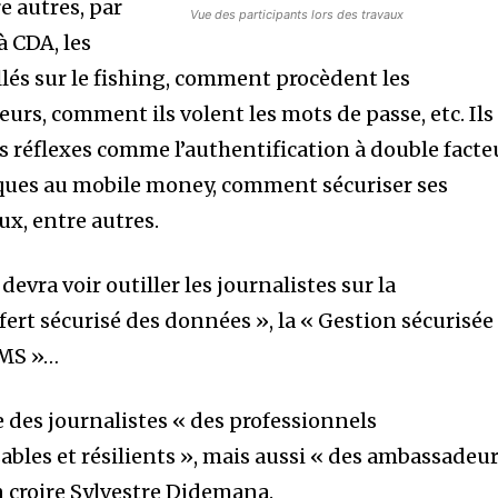
e autres, par
Vue des participants lors des travaux
 CDA, les
llés sur le fishing, comment procèdent les
urs, comment ils volent les mots de passe, etc. Ils
s réflexes comme l’authentification à double facte
ques au mobile money, comment sécuriser ses
ux, entre autres.
evra voir outiller les journalistes sur la
fert sécurisé des données », la « Gestion sécurisée
CMS »…
ire des journalistes « des professionnels
les et résilients », mais aussi « des ambassadeu
en croire Sylvestre Didemana.