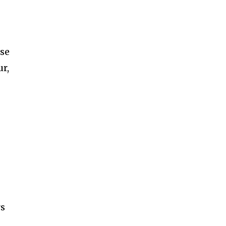
 se
ur,
rs