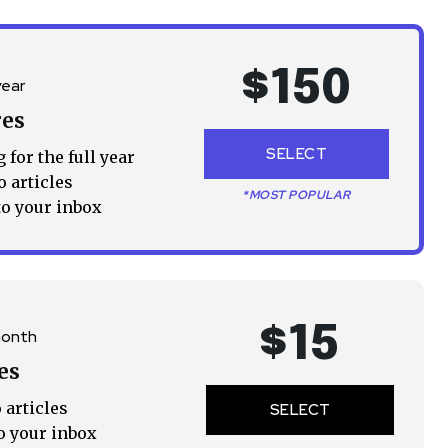
$
150
year
res
SELECT
 for the full year
o articles
*MOST POPULAR
to your inbox
$
15
month
es
 articles
SELECT
o your inbox