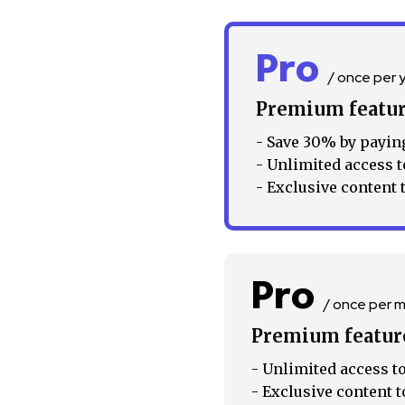
Pro
/ once per 
Premium featu
- Save 30% by paying
- Unlimited access t
- Exclusive content 
Pro
/ once per 
Premium featur
- Unlimited access to
- Exclusive content t