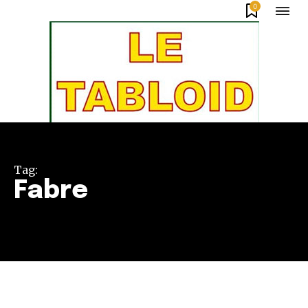
0
Tag:
Fabre