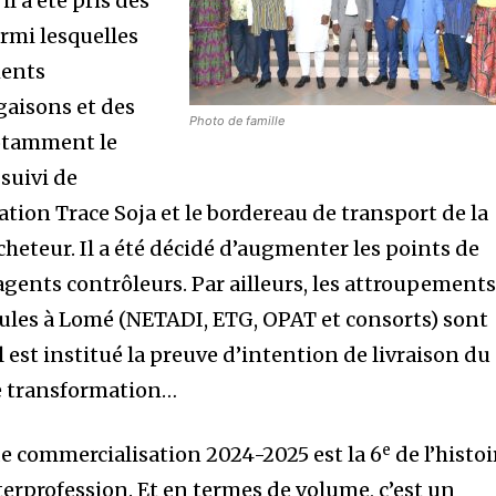
l a été pris des
armi lesquelles
ments
aisons et des
Photo de famille
notamment le
suivi de
cation Trace Soja et le bordereau de transport de la
heteur. Il a été décidé d’augmenter les points de
 agents contrôleurs. Par ailleurs, les attroupement
ules à Lomé (NETADI, ETG, OPAT et consorts) sont
l est institué la preuve d’intention de livraison du
de transformation…
e
e commercialisation 2024-2025 est la 6
de l’histoi
nterprofession. Et en termes de volume, c’est un