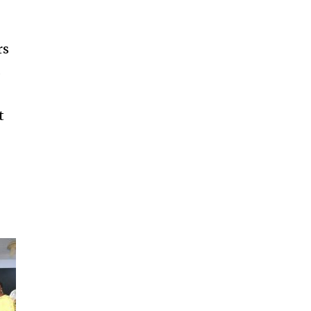
rs
s
t