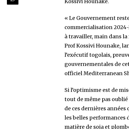
Kossivi Hounake.
« Le Gouvernement reste
commercialisation 2024-2
à travailler, main dans la
Prof Kossivi Hounake, l
l’exécutif togolais, preu
gouvernementales de cett
officiel Mediterranean 
Si l’optimisme est de mise
tout de même pas oublié 
de ces dernières années q
les belles performances 
matière de soja et plombé 