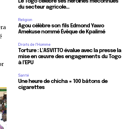
Le Togo célèbre ses héroïnes méconnues
du secteur agricole…
Religion
Agou célèbre son fils Edmond Yawo
era
Amekuse nommé Évêque de Kpalimé
é
Droits de l'Homme
Torture : L’ASVITTO évalue avec la presse la
mise en œuvre des engagements du Togo
à l’EPU
or
Santé
Une heure de chicha = 100 bâtons de
cigarettes