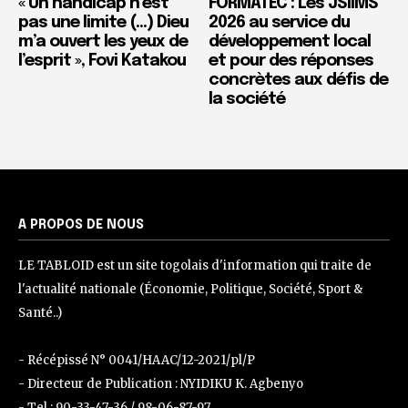
« Un handicap n’est
FORMATEC : Les JSIIMS
pas une limite (…) Dieu
2026 au service du
m’a ouvert les yeux de
développement local
l’esprit », Fovi Katakou
et pour des réponses
concrètes aux défis de
la société
A PROPOS DE NOUS
LE TABLOID est un site togolais d'information qui traite de
l'actualité nationale (Économie, Politique, Société, Sport &
Santé..)
- Récépissé N° 0041/HAAC/12-2021/pl/P
- Directeur de Publication : NYIDIKU K. Agbenyo
- Tel : 90-33-47-36 / 98-06-87-97