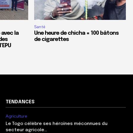
Santé
 avec la
Une heure de chicha = 100 bâtons
des
de cigarettes
’EPU
TENDANCES
Agriculture
Le Togo célèbre ses héroïnes méconnues du
secteur agricole…