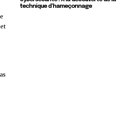
technique d’hameçonnage
re
 et
pas