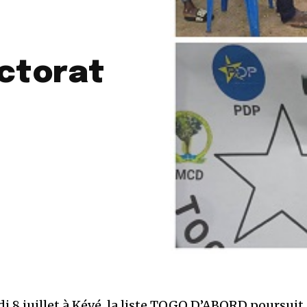
ectorat
i 8 juillet à Kévé, la liste TOGO D’ABORD poursuit