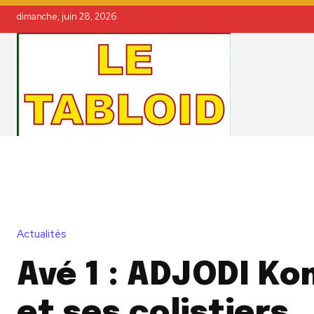
dimanche, juin 28, 2026
Actualités
Avé 1 : ADJODI Ko
et ses colistiers