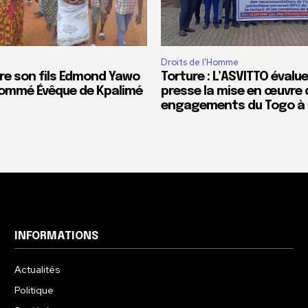
Droits de l'Homme
re son fils Edmond Yawo
Torture : L’ASVITTO évalue
ommé Évêque de Kpalimé
presse la mise en œuvre 
engagements du Togo à l
INFORMATIONS
Actualités
Politique