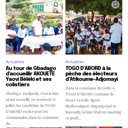
Actualités
Actualités
Au tour de Gbadago
TOGO D’ABORD à la
d’accueillir AKOUETE
pêche des électeurs
Yaovi Béléki et ses
d’Atikoume-Adjomayi
colistiers
Dans la commune du Golfe 4,
Gbadago-Kodjindji, c’est le lieu
TOGO D’ABORD continue de
ayant accueilli, ce vendredi 11
tisser sa toile. Après
juillet, les candidats de TOGO
Nyékonakpoè-Atigangomé et
D’ABORD en lice pour les
Bassadji, la liste était en meeting
communales dans la commune
ce jeudi...
du...