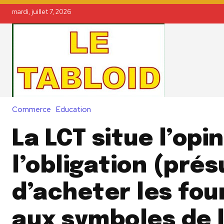
mardi, juillet 7, 2026
Commerce
Education
La LCT situe l’opi
l’obligation (pré
d’acheter les fou
aux symboles de l