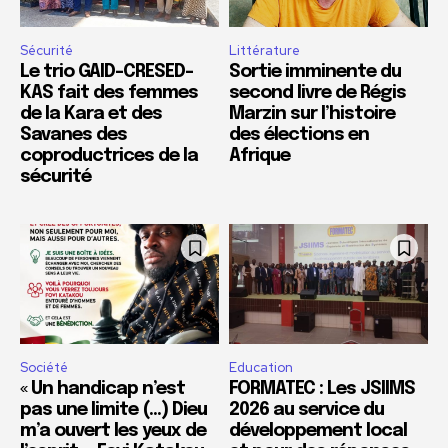
Sécurité
Littérature
Le trio GAID-CRESED-
Sortie imminente du
KAS fait des femmes
second livre de Régis
de la Kara et des
Marzin sur l’histoire
Savanes des
des élections en
coproductrices de la
Afrique
sécurité
Société
Education
« Un handicap n’est
FORMATEC : Les JSIIMS
pas une limite (…) Dieu
2026 au service du
m’a ouvert les yeux de
développement local